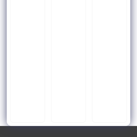
Soft
Dream
by
Primiun