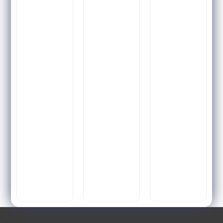
Soft
Dream
by
Primiun