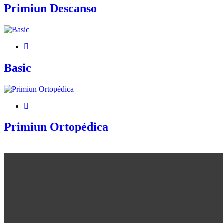
Primiun Descanso
Basic
Primiun Ortopédica