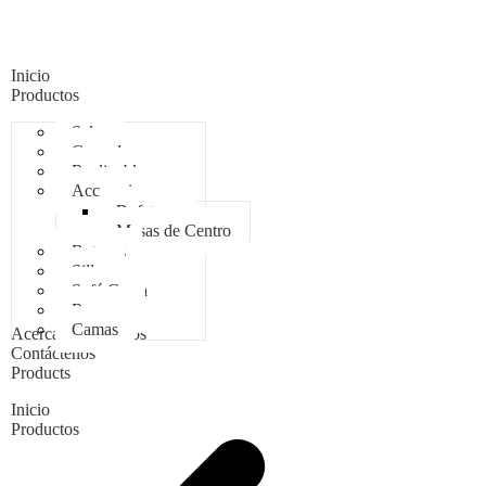
Inicio
Productos
Salas
Comedores
Reclinables
Accesorios
Bufeteras
Mesas de Centro
Butacas
Sillas
Sofá Cama
Roperos
Camas
Acerca de Nosotros
Contáctenos
Products
Inicio
Productos