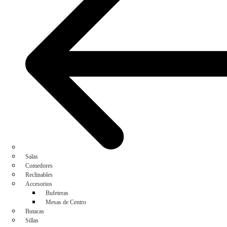
Salas
Comedores
Reclinables
Accesorios
Bufeteras
Mesas de Centro
Butacas
Sillas