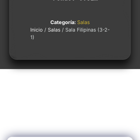
Categoría:
Salas
Inicio
/
Salas
/ Sala Filipinas (3-2-
1)