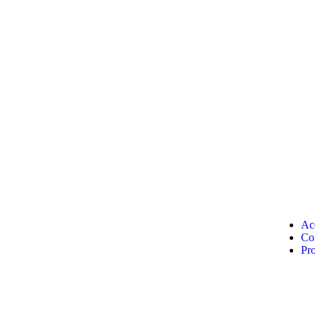
Ac
Co
Pr