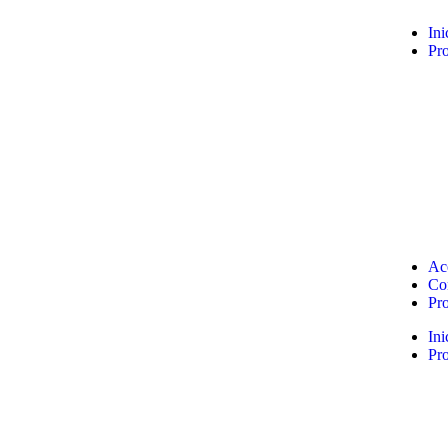
Ini
Pr
Ac
Co
Pr
Ini
Pr