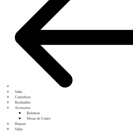
Salas
Comedores
Reclinables
Accesorios
Bufeteras
Mesas de Centro
Butacas
Sillas