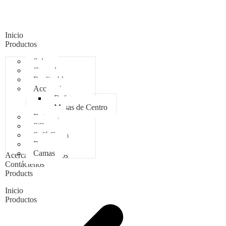
Inicio
Productos
Salas
Comedores
Reclinables
Accesorios
Bufeteras
Mesas de Centro
Butacas
Sillas
Sofá Cama
Roperos
Camas
Acerca de Nosotros
Contáctenos
Products
Inicio
Productos